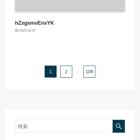
hZxgsmvEnsYK
2025.03.07
1
2
...
109