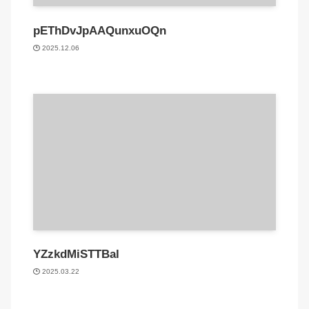
pEThDvJpAAQunxuOQn
2025.12.06
YZzkdMiSTTBal
2025.03.22