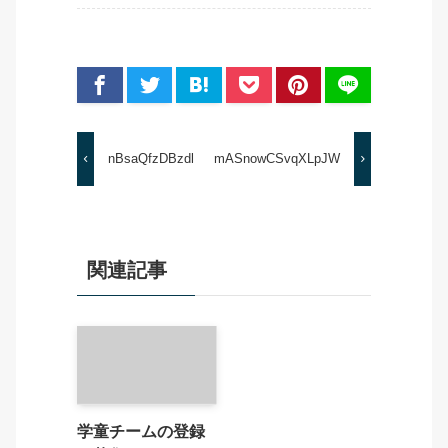
nBsaQfzDBzdl
mASnowCSvqXLpJW
関連記事
学童チームの登録